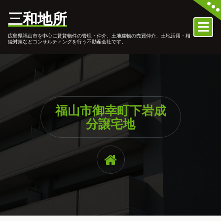
コ
三和地所
ン
テ
広島県福山市を中心に賃貸物件の管理・仲介、土地建物の売買仲介、土地活用・相
ン
続対策などコンサルティングを行う不動産会社です。
ツ
へ
ス
キ
ッ
プ
福山市御幸町下岩成
分譲宅地