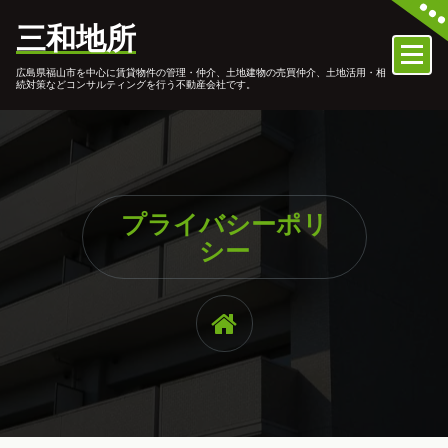
コ
三和地所
ン
テ
広島県福山市を中心に賃貸物件の管理・仲介、土地建物の売買仲介、土地活用・相
ン
続対策などコンサルティングを行う不動産会社です。
ツ
へ
ス
キ
ッ
プ
プライバシーポリ
シー