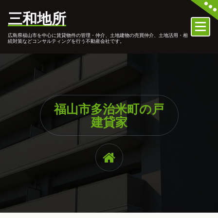
コ
三和地所
ン
テ
広島県福山市を中心に賃貸物件の管理・仲介、土地建物の売買仲介、土地活用・相
ン
続対策などコンサルティングを行う不動産会社です。
ツ
へ
ス
キ
ッ
プ
福山市多治米町の戸
建貸家