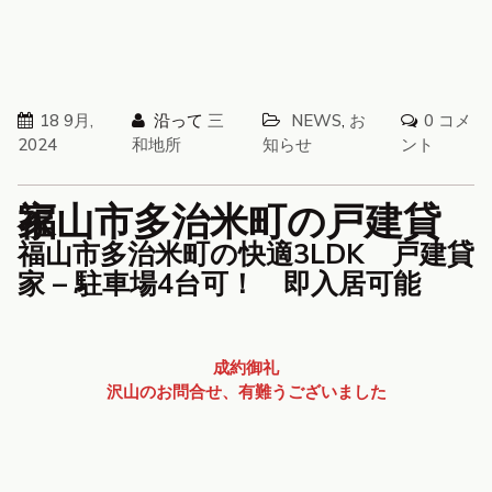
18 9月,
沿って
三
NEWS
,
お
0 コメ
2024
和地所
知らせ
ント
福山市多治米町の戸建貸家
福山市多治米町の快適3LDK 戸建貸
家 – 駐車場4台可！ 即入居可能
成約御礼
沢山のお問合せ、有難うございました