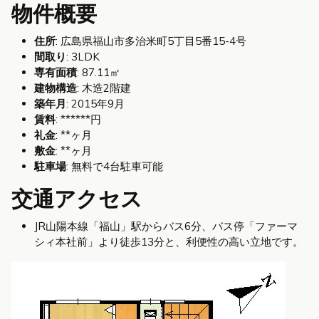
物件概要
住所
: 広島県福山市多治米町5丁目5番15-4号
間取り
: 3LDK
専有面積
: 87.11㎡
建物構造
: 木造2階建
築年月
: 2015年9月
賃料
: ******円
礼金
: **ヶ月
敷金
: **ヶ月
駐車場
: 無料で4台駐車可能
交通アクセス
JR山陽本線「福山」駅からバス6分、バス停「ファーマ
シィ本社前」より徒歩13分と、利便性の高い立地です。