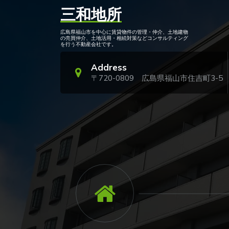
コ
三和地所
ン
テ
広島県福山市を中心に賃貸物件の管理・仲介、土地建物
ン
の売買仲介、土地活用・相続対策などコンサルティング
を行う不動産会社です。
ツ
へ
Address
ス
〒720-0809 広島県福山市住吉町3-5
キ
ッ
プ